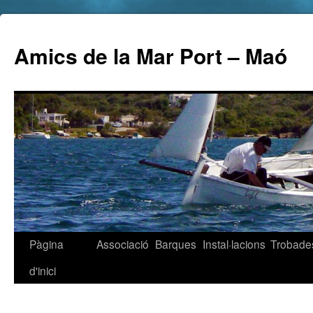
Amics de la Mar Port – Maó
Pàgina
Associació
Barques
Instal·lacions
Trobade
d'inici