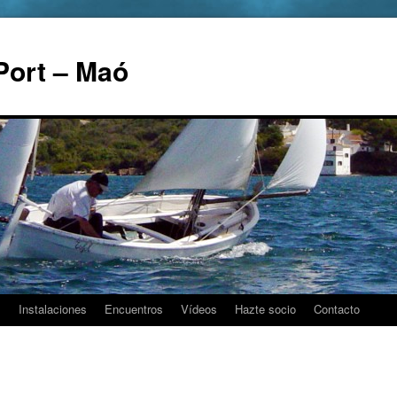
Port – Maó
s
Instalaciones
Encuentros
Vídeos
Hazte socio
Contacto