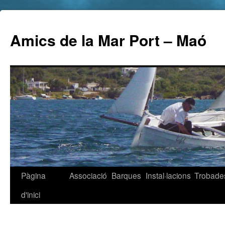
Amics de la Mar Port – Maó
Pàgina
Associació
Barques
Instal·lacions
Trobade
d'inici