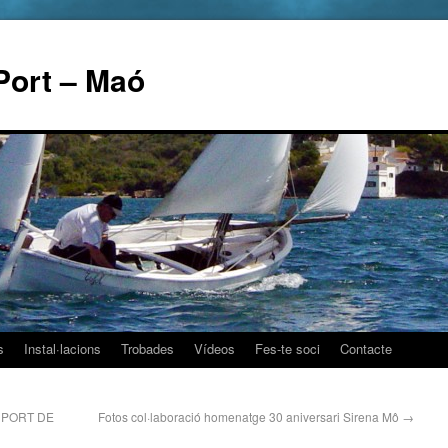
Port – Maó
s
Instal·lacions
Trobades
Vídeos
Fes-te soci
Contacte
 PORT DE
Fotos col·laboració homenatge 30 aniversari Sirena Mô
→