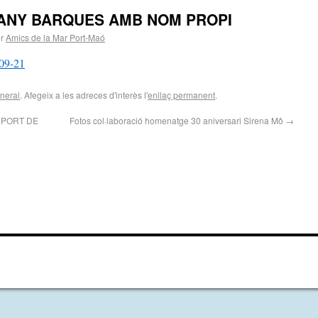
ANY BARQUES AMB NOM PROPI
r
Amics de la Mar Port-Maó
09-21
neral
. Afegeix a les adreces d'interès l'
enllaç permanent
.
 PORT DE
Fotos col·laboració homenatge 30 aniversari Sirena Mô
→