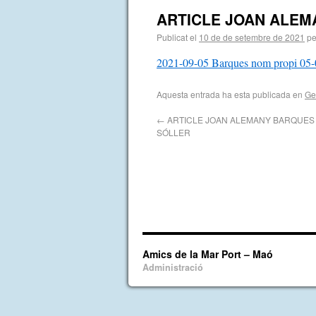
ARTICLE JOAN ALEM
Publicat el
10 de de setembre de 2021
pe
2021-09-05 Barques nom propi 05-
Aquesta entrada ha esta publicada en
Ge
←
ARTICLE JOAN ALEMANY BARQUES
SÓLLER
Amics de la Mar Port – Maó
Administració