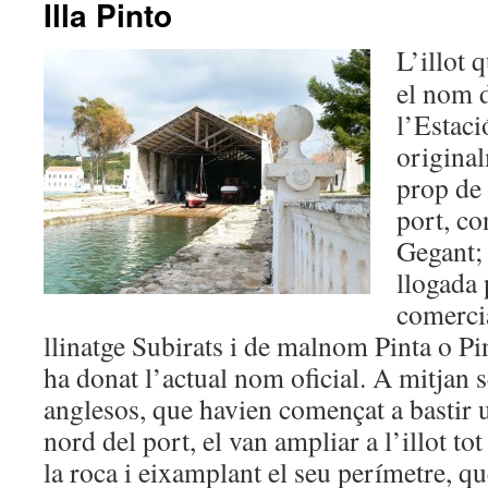
Illa Pinto
L’illot
el nom d
l’Estaci
original
prop de 
port, co
Gegant;
llogada 
comerci
llinatge Subirats i de malnom Pinta o Pin
ha donat l’actual nom oficial. A mitjan 
anglesos, que havien començat a bastir u
nord del port, el van ampliar a l’illot tot
la roca i eixamplant el seu perímetre, q