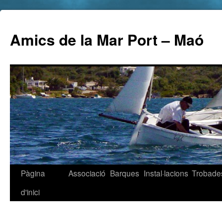
Amics de la Mar Port – Maó
Pàgina
Associació
Barques
Instal·lacions
Trobade
d'inici