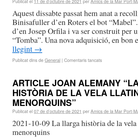
Publicat el
11 de d’octubre de 2021
per
Amics de la Mar Port-M
Aquest dissabte passat hem anat a recol
Binisafuller d’en Roters el bot “Mabel”
d’en Josep Orfila i va ser construit per
“Tomba”. Una nova adquisició, en bon 
llegint
→
Publicat dins de
General
|
Comentaris tancats
ARTICLE JOAN ALEMANY “L
HISTÒRIA DE LA VELA LLATI
MENORQUINS”
Publicat el
07 de d’octubre de 2021
per
Amics de la Mar Port-M
2021-10-09 La llarga història de la vela 
menorquins