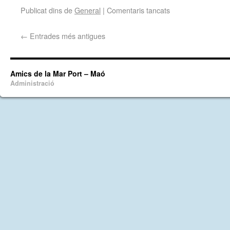
Publicat dins de
General
|
Comentaris tancats
←
Entrades més antigues
Amics de la Mar Port – Maó
Administració